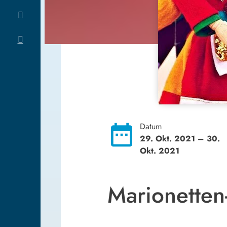
date_range
Datum
29. Okt. 2021
– 30.
Okt. 2021
Marionette