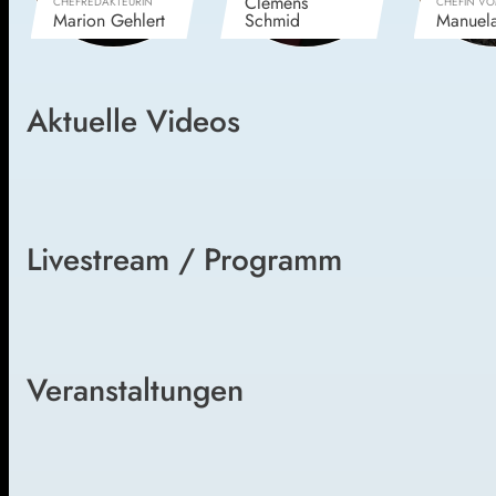
Clemens
CHEFREDAKTEURIN
CHEFIN VO
Marion Gehlert
Schmid
Manuela
Aktuelle Videos
Livestream / Programm
Veranstaltungen