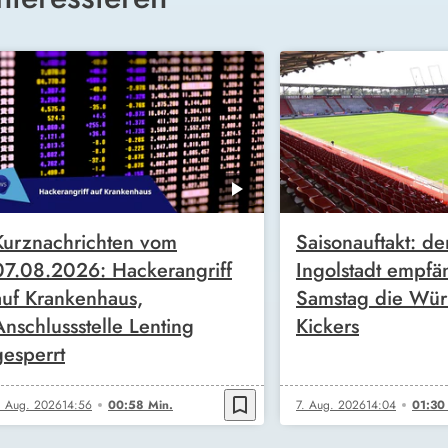
Kurznachrichten vom
Saisonauftakt: de
07.08.2026: Hackerangriff
Ingolstadt empfä
auf Krankenhaus,
Samstag die Wür
Anschlussstelle Lenting
Kickers
gesperrt
bookmark_border
. Aug. 2026
14:56
00:58 Min.
7. Aug. 2026
14:04
01:30