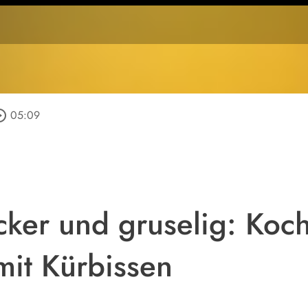
e_outline
05:09
cker und gruselig: Koc
mit Kürbissen