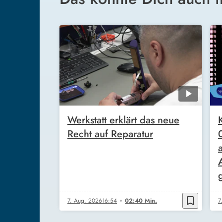
Werkstatt erklärt das neue
Recht auf Reparatur
bookmark_border
7. Aug. 2026
16:54
02:40 Min.
7