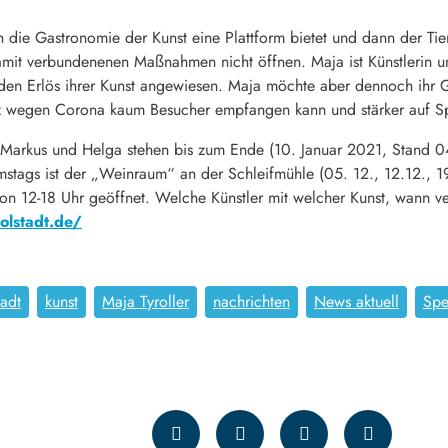
n die Gastronomie der Kunst eine Plattform bietet und dann der Tie
it verbundenenen Maßnahmen nicht öffnen. Maja ist Künstlerin un
uf den Erlös ihrer Kunst angewiesen. Maja möchte aber dennoch ihr
ärz wegen Corona kaum Besucher empfangen kann und stärker auf S
Markus und Helga stehen bis zum Ende (10. Januar 2021, Stand 04
mstags ist der „Weinraum“ an der Schleifmühle (05. 12., 12.12., 19
n 12-18 Uhr geöffnet. Welche Künstler mit welcher Kunst, wann ver
olstadt.de/
tadt
kunst
Maja Tyroller
nachrichten
News aktuell
Sp