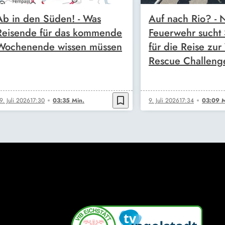
Ab in den Süden! - Was
Auf nach Rio? -
Reisende für das kommende
Feuerwehr sucht
Wochenende wissen müssen
für die Reise zur
Rescue Challeng
bookmark_border
9. Juli 2026
17:30
03:35 Min.
9. Juli 2026
17:34
03:09 M