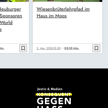
 Neuburger
Wiesenbrüterlehrpfad im
 Sponsoren
Haus im Moos
 World
e
bookmark_border
bookmark_border
in.
2. Apr. 2026
15:50
03:33 Min.