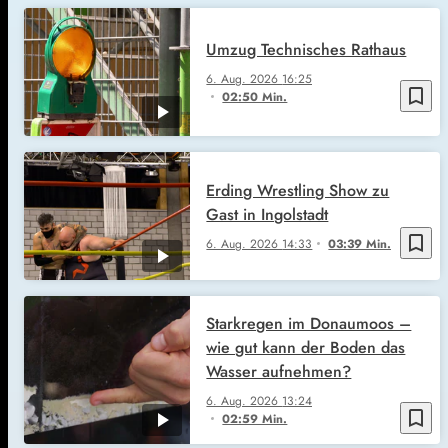
Umzug Technisches Rathaus
6. Aug. 2026
16:25
bookmark_border
02:50 Min.
Erding Wrestling Show zu
Gast in Ingolstadt
bookmark_border
6. Aug. 2026
14:33
03:39 Min.
Starkregen im Donaumoos –
wie gut kann der Boden das
Wasser aufnehmen?
6. Aug. 2026
13:24
bookmark_border
02:59 Min.