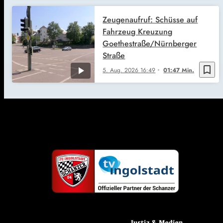
Zeugenaufruf: Schüsse auf
Fahrzeug Kreuzung
Goethestraße/Nürnberger
Straße
bookmark_border
5. Aug. 2026
16:49
01:47 Min.