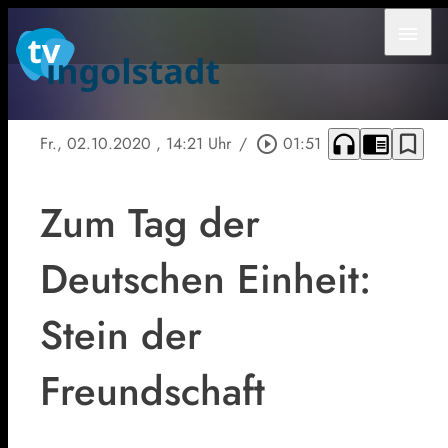
menu
headphones
chrome_reader_mode
bookmark_border
Fr., 02.10.2020
, 14:21 Uhr
/
play_circle_outline
01:51
Zum Tag der
Deutschen Einheit:
Stein der
Freundschaft