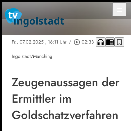
menu
headphones
chrome_reader_mode
bookmark_border
Fr., 07.02.2025
, 16:11 Uhr
/
play_circle_outline
02:33
Ingolstadt/Manching
Zeugenaussagen der
Ermittler im
Goldschatzverfahren