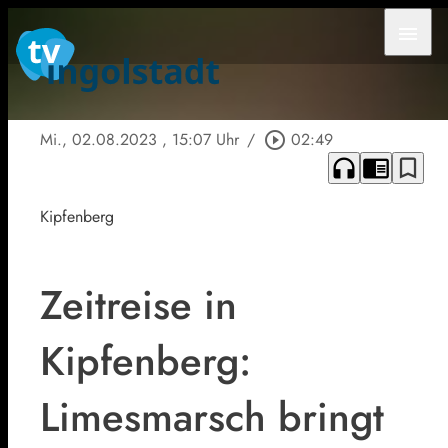
menu
Mi., 02.08.2023
, 15:07 Uhr
/
play_circle_outline
02:49
headphones
chrome_reader_mode
bookmark_border
Kipfenberg
Zeitreise in
Kipfenberg:
Limesmarsch bringt