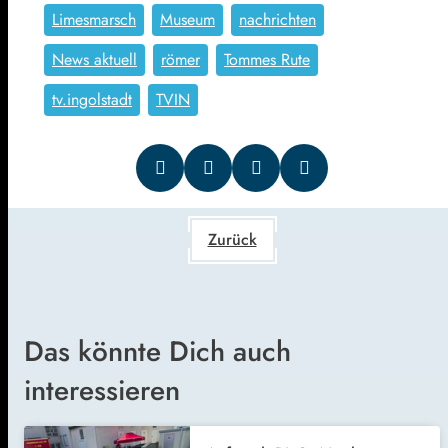
Limesmarsch
Museum
nachrichten
News aktuell
römer
Tommes Rute
tv.ingolstadt
TVIN
Zurück
Das könnte Dich auch
interessieren