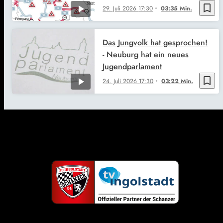
bookmark_border
29. Juli 2026
17:30
03:35 Min.
Das Jungvolk hat gesprochen!
- Neuburg hat ein neues
Jugendparlament
bookmark_border
24. Juli 2026
17:30
03:22 Min.