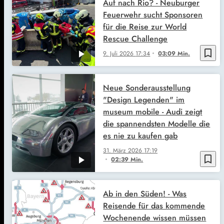
Auf nach Rio? - Neuburger
Feuerwehr sucht Sponsoren
für die Reise zur World
Rescue Challenge
bookmark_border
9. Juli 2026
17:34
03:09 Min.
Neue Sonderausstellung
"Design Legenden" im
museum mobile - Audi zeigt
die spannendsten Modelle die
es nie zu kaufen gab
31. März 2026
17:19
bookmark_border
02:39 Min.
Ab in den Süden! - Was
Reisende für das kommende
Wochenende wissen müssen