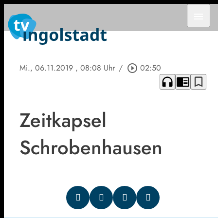
menu
Mi., 06.11.2019
, 08:08 Uhr
/
play_circle_outline
02:50
headphones
chrome_reader_mode
bookmark_border
Zeitkapsel
Schrobenhausen