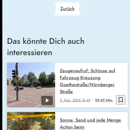
Zurück
Das könnte Dich auch
interessieren
Zeugenaufruf: Schüsse auf
Fahrzeug Kreuzung
Goethestraße/Nürnberger
Straße
bookmark_border
5. Aug. 2026
16:49
01:47 Min.
Sonne, Sand und jede Menge
Action beim