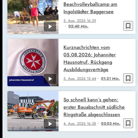
Beachvolleyballcamp am
Ingolstädter Baggersee
5. Aug. 2026
16:39
bookmark_border
02:40 Min.
Kurznachrichten vom
05.08.2026: Johanniter
Hausnotruf, Rückgang
Ausbildungsverträge
bookmark_border
5. Aug. 2026
15:44
01:21 Min.
So schnell kann`s gehen:
erster Bauabschnitt südliche
Ringstraße abgeschlossen
bookmark_border
4. Aug. 2026
16:38
03:03 Min.