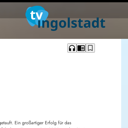
headphones
chrome_reader_mode
bookmark_border
uft. Ein großartiger Erfolg für das