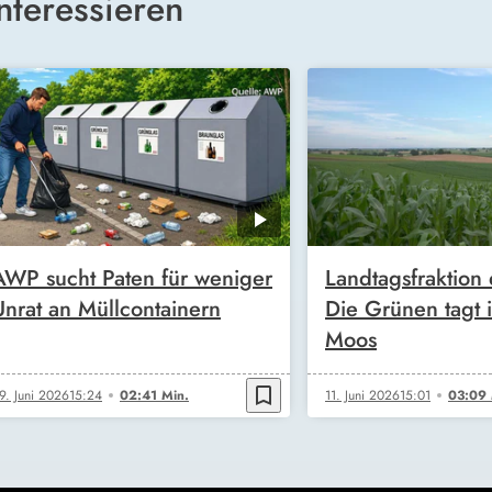
nteressieren
AWP sucht Paten für weniger
Landtagsfraktion
Unrat an Müllcontainern
Die Grünen tagt 
Moos
bookmark_border
9. Juni 2026
15:24
02:41 Min.
11. Juni 2026
15:01
03:09 