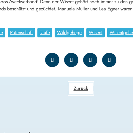
os-Zweckverband! Denn der Wisent gehört noch immer zu den gef
ds beschützt und gezüchtet. Manuela Müller und Lea Egner waren 
te
Patenschaft
Taufe
Wildgehege
Wisent
Wisentgeh
Zurück