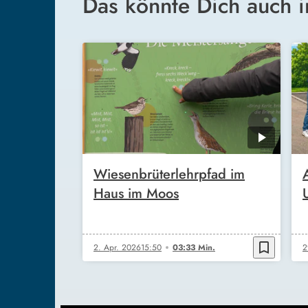
Das könnte Dich auch i
Wiesenbrüterlehrpfad im
Haus im Moos
bookmark_border
2. Apr. 2026
15:50
03:33 Min.
2