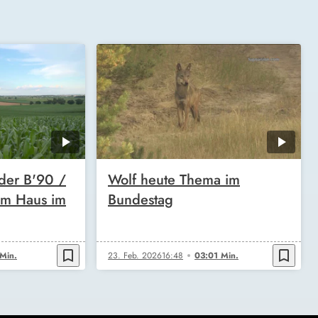
 der B'90 /
Wolf heute Thema im
im Haus im
Bundestag
bookmark_border
bookmark_border
Min.
23. Feb. 2026
16:48
03:01 Min.