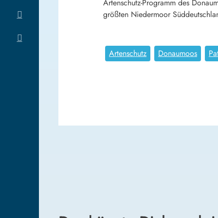
Artenschutz-Programm des Donaumo
größten Niedermoor Süddeutschlan
Artenschutz
Donaumoos
Pa