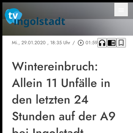
menu
headphones
chrome_reader_mode
bookmark_border
Mi., 29.01.2020
, 18:35 Uhr
/
play_circle_outline
01:59
Wintereinbruch:
Allein 11 Unfälle in
den letzten 24
Stunden auf der A9
bei Ingolstadt