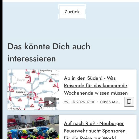
Zurück
Das könnte Dich auch
interessieren
Ab in den Süden! - Was
Reisende für das kommende
Wochenende wissen müssen
bookmark_border
29. Juli 2026
17:30
03:35 Min.
Auf nach Rio? - Neuburger
Feuerwehr sucht Sponsoren
für die Reise zur World