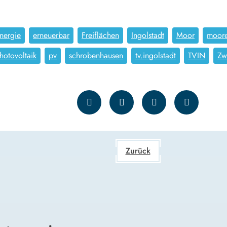
nergie
erneuerbar
Freiflächen
Ingolstadt
Moor
moore
hotovoltaik
pv
schrobenhausen
tv.ingolstadt
TVIN
Zw
Zurück