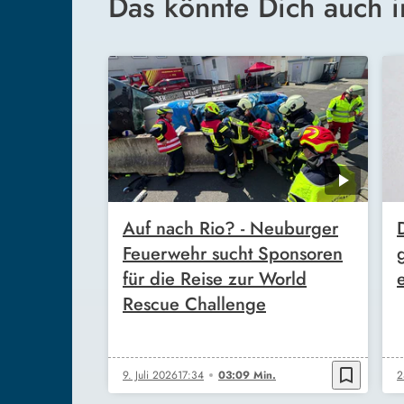
Das könnte Dich auch i
Auf nach Rio? - Neuburger
Feuerwehr sucht Sponsoren
für die Reise zur World
Rescue Challenge
bookmark_border
9. Juli 2026
17:34
03:09 Min.
2