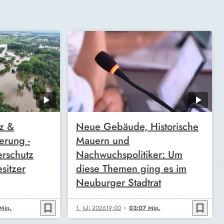
z &
Neue Gebäude, Historische
erung -
Mauern und
rschutz
Nachwuchspolitiker: Um
sitzer
diese Themen ging es im
Neuburger Stadtrat
bookmark_border
bookmark_border
Min.
1. Juli 2026
19:00
03:07 Min.