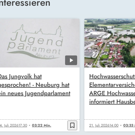
nteressieren
Das Jungvolk hat
Hochwasserschut
gesprochen! - Neuburg hat
Elementarversich
ein neues Jugendparlament
ARGE Hochwasse
informiert Hausbe
bookmark_border
4. Juli 2026
17:30
03:22 Min.
21. Juli 2026
14:00
03:33 