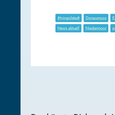
#tvingolstadt
Donaumoos
E
News aktuell
Niedermoor
p