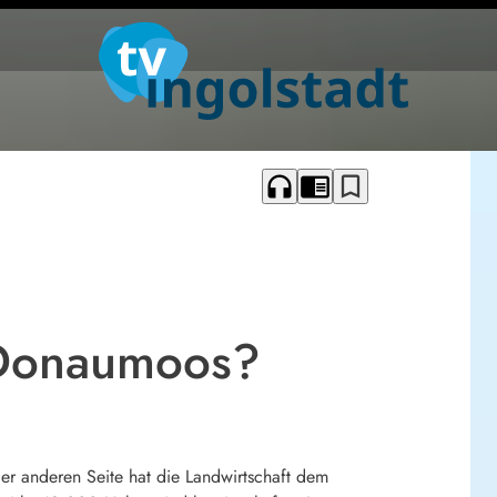
headphones
chrome_reader_mode
bookmark_border
s Donaumoos?
r anderen Seite hat die Landwirtschaft dem