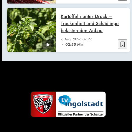
Kartoffeln unter Druck –
Trockenheit und Schädlinge
belasten den Anbau
7. Aug. 2026
09:27
bookmark_border
02:55 Min.