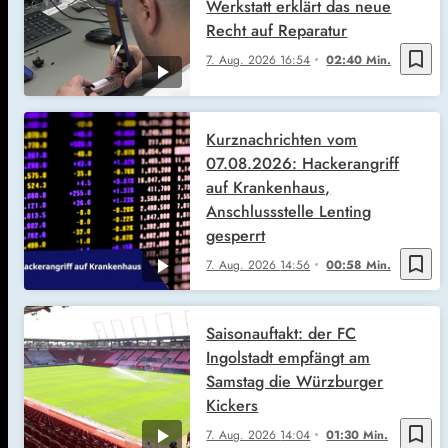
Werkstatt erklärt das neue
Recht auf Reparatur
bookmark_border
7. Aug. 2026
16:54
02:40 Min.
Kurznachrichten vom
07.08.2026: Hackerangriff
auf Krankenhaus,
Anschlussstelle Lenting
gesperrt
bookmark_border
7. Aug. 2026
14:56
00:58 Min.
Saisonauftakt: der FC
Ingolstadt empfängt am
Samstag die Würzburger
Kickers
bookmark_border
7. Aug. 2026
14:04
01:30 Min.