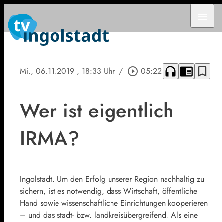
menu
headphones
chrome_reader_mode
bookmark_border
Mi., 06.11.2019
, 18:33 Uhr
/
play_circle_outline
05:22
Wer ist eigentlich
IRMA?
­­Ingolstadt. Um den Erfolg unserer Region nachhaltig zu
sichern, ist es notwendig, dass Wirtschaft, öffentliche
Hand sowie wissenschaftliche Einrichtungen kooperieren
– und das stadt- bzw. landkreisübergreifend. Als eine