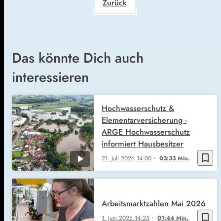
Zurück
Das könnte Dich auch
interessieren
Hochwasserschutz &
Elementarversicherung -
ARGE Hochwasserschutz
informiert Hausbesitzer
bookmark_border
21. Juli 2026
14:00
03:33 Min.
Arbeitsmarktzahlen Mai 2026
bookmark_border
1. Juni 2026
14:25
01:44 Min.