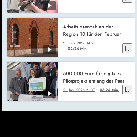
Arbeitslosenzahlen der
Region 10 für den Februar
2. März 2026
14:28
bookmark_border
02:24 Min.
500.000 Euro für digitales
Pilotprojekt entlang der Paar
bookmark_border
21. Jan. 2026
21:07
03:26 Min.