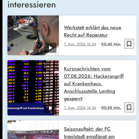
interessieren
Werkstatt erklärt das neue
Recht auf Reparatur
bookmark_border
7. Aug. 2026
16:54
02:40 Min.
Kurznachrichten vom
07.08.2026: Hackerangriff
auf Krankenhaus,
Anschlussstelle Lenting
gesperrt
bookmark_border
7. Aug. 2026
14:56
00:58 Min.
Saisonauftakt: der FC
Ingolstadt empfängt am