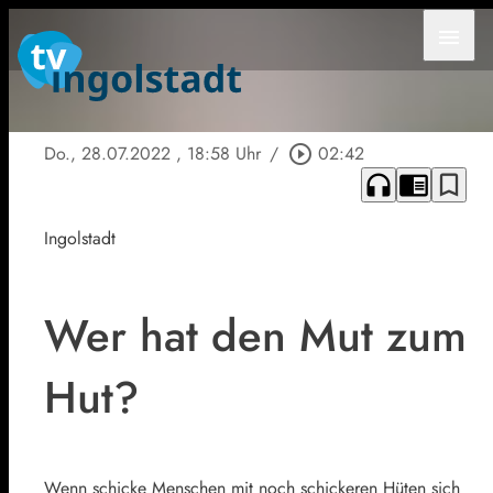
menu
Do., 28.07.2022
, 18:58 Uhr
/
play_circle_outline
02:42
headphones
chrome_reader_mode
bookmark_border
Ingolstadt
Wer hat den Mut zum
Hut?
Wenn schicke Menschen mit noch schickeren Hüten sich