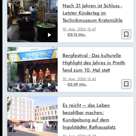
Nach 31 Jahren ist Schluss -
Letzter Kindertag im
Technikmuseum Kratzmühle
10. Aug. 2026
15:47
bookmark_border
03:13 Min.
Bergfestival - Das kulturelle
Highlight des Jahres in Preith
fand zum 10. Mal statt
10. Aug. 2026
15:43
bookmark_border
02:39 Min.
Es reicht – das Leben
bezahlbar machen:
Kundgebung auf dem
Ingolstädter Rathausplatz