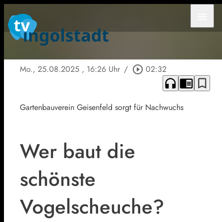
menu
Mo., 25.08.2025
, 16:26 Uhr
/
play_circle_outline
02:32
headphones
chrome_reader_mode
bookmark_border
Gartenbauverein Geisenfeld sorgt für Nachwuchs
Wer baut die
schönste
Vogelscheuche?