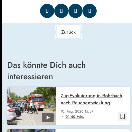
Zurück
Das könnte Dich auch
interessieren
Zug-Evakuierung in Rohrbach
nach Rauchentwicklung
10. Aug. 2026
15:59
bookmark_border
01:40 Min.