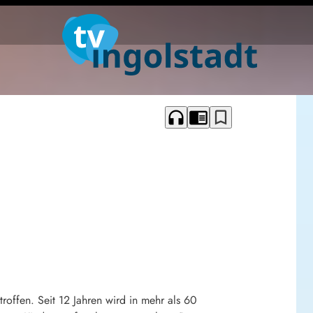
headphones
chrome_reader_mode
bookmark_border
offen. Seit 12 Jahren wird in mehr als 60