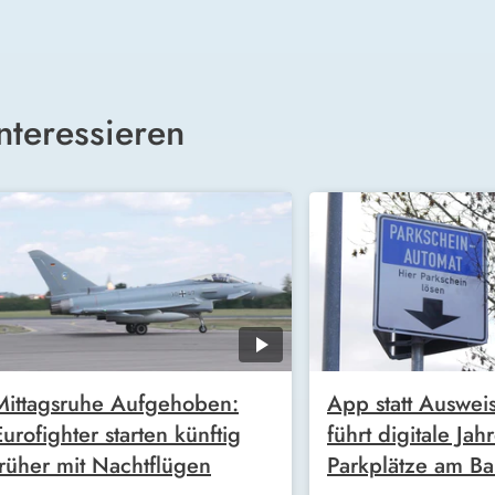
nteressieren
Mittagsruhe Aufgehoben:
App statt Auswei
Eurofighter starten künftig
führt digitale Jah
früher mit Nachtflügen
Parkplätze am Ba