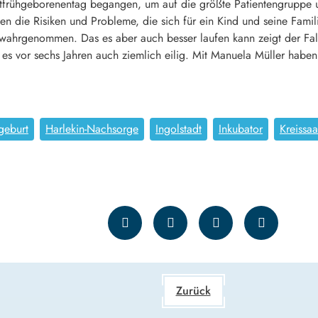
frühgeborenentag begangen, um auf die größte Patientengruppe u
den die Risiken und Probleme, die sich für ein Kind und seine Fami
 wahrgenommen. Das es aber auch besser laufen kann zeigt der Fal
n es vor sechs Jahren auch ziemlich eilig. Mit Manuela Müller habe
geburt
Harlekin-Nachsorge
Ingolstadt
Inkubator
Kreissaa
Zurück