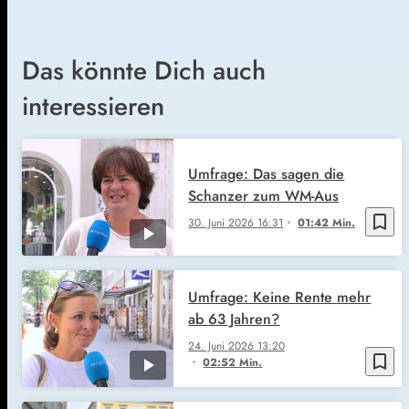
Das könnte Dich auch
interessieren
Umfrage: Das sagen die
Schanzer zum WM-Aus
bookmark_border
30. Juni 2026
16:31
01:42 Min.
Umfrage: Keine Rente mehr
ab 63 Jahren?
24. Juni 2026
13:20
bookmark_border
02:52 Min.