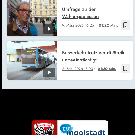
Umfrage zu den
Wahlergebnissen
bookmark_border
9. März 2026
16:25
01:22 Min.
Busverkehr trotz ver.di Streik
unbeeinträchtigt
bookmark_border
2. Feb. 2026
17:00
01:30 Min.