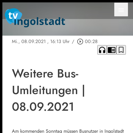
menu
Mi., 08.09.2021
, 16:13 Uhr
/
play_circle_outline
00:28
headphones
chrome_reader_mode
bookmark_border
Weitere Bus-
Umleitungen |
08.09.2021
Am kommenden Sonntag müssen Busnutzer in Ingolstadt