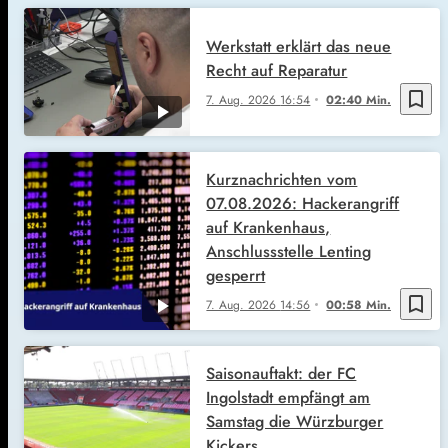
Werkstatt erklärt das neue
Recht auf Reparatur
bookmark_border
7. Aug. 2026
16:54
02:40 Min.
Kurznachrichten vom
07.08.2026: Hackerangriff
auf Krankenhaus,
Anschlussstelle Lenting
gesperrt
bookmark_border
7. Aug. 2026
14:56
00:58 Min.
Saisonauftakt: der FC
Ingolstadt empfängt am
Samstag die Würzburger
Kickers