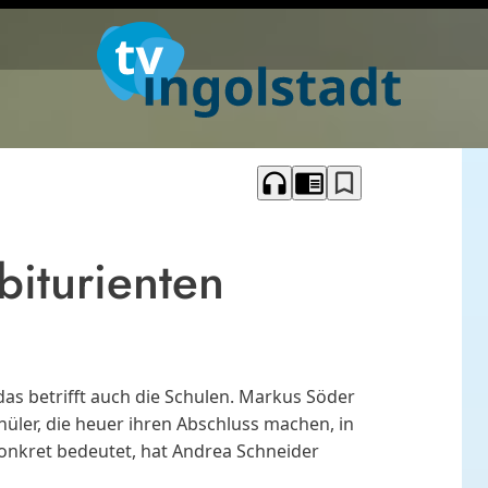
headphones
chrome_reader_mode
bookmark_border
biturienten
s betrifft auch die Schulen. Markus Söder
üler, die heuer ihren Abschluss machen, in
onkret bedeutet, hat Andrea Schneider