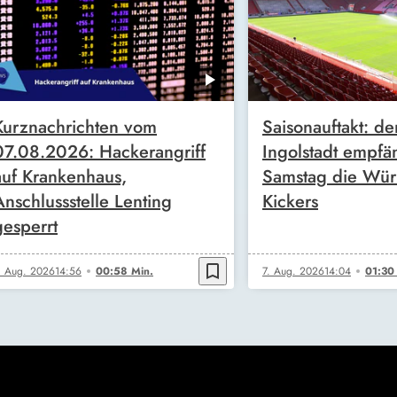
Kurznachrichten vom
Saisonauftakt: de
07.08.2026: Hackerangriff
Ingolstadt empfä
auf Krankenhaus,
Samstag die Wür
Anschlussstelle Lenting
Kickers
gesperrt
bookmark_border
. Aug. 2026
14:56
00:58 Min.
7. Aug. 2026
14:04
01:30