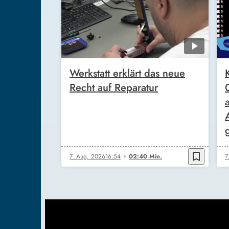
Werkstatt erklärt das neue
Recht auf Reparatur
bookmark_border
7. Aug. 2026
16:54
02:40 Min.
7