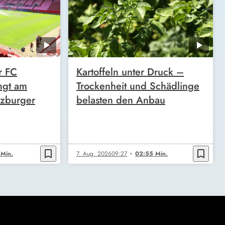
r FC
Kartoffeln unter Druck –
ngt am
Trockenheit und Schädlinge
zburger
belasten den Anbau
bookmark_border
bookmark_border
 Min.
7. Aug. 2026
09:27
02:55 Min.