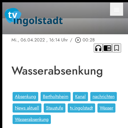
menu
Mi., 06.04.2022
, 16:14 Uhr
/
play_circle_outline
00:28
headphones
chrome_reader_mode
bookmark_border
Wasserabsenkung
Absenkung
Bertholtsheim
Kanal
nachrichten
News aktuell
Staustufe
tv.ingolstadt
Wasser
Wasserabsenkung