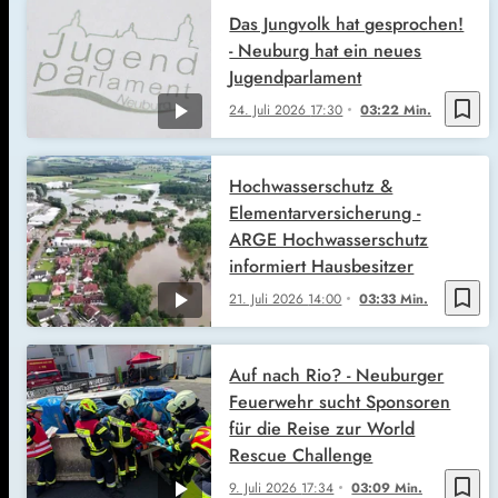
Das Jungvolk hat gesprochen!
- Neuburg hat ein neues
Jugendparlament
bookmark_border
24. Juli 2026
17:30
03:22 Min.
Hochwasserschutz &
Elementarversicherung -
ARGE Hochwasserschutz
informiert Hausbesitzer
bookmark_border
21. Juli 2026
14:00
03:33 Min.
Auf nach Rio? - Neuburger
Feuerwehr sucht Sponsoren
für die Reise zur World
Rescue Challenge
bookmark_border
9. Juli 2026
17:34
03:09 Min.