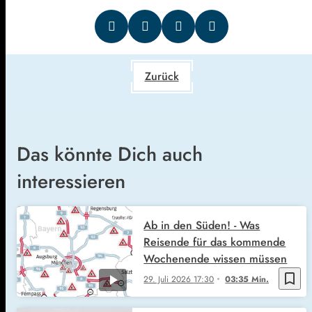
Zurück
Das könnte Dich auch
interessieren
Ab in den Süden! - Was
Reisende für das kommende
Wochenende wissen müssen
bookmark_border
29. Juli 2026
17:30
03:35 Min.