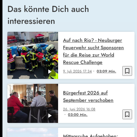
Das könnte Dich auch
interessieren
Auf nach Rio? - Neuburger
Feuerwehr sucht Sponsoren
für die Reise zur World
Rescue Challenge
bookmark_border
9. Juli 2026
17:34
03:09 Min.
Bürgerfest 2026 auf
September verschoben
26. Juni 2026
16:08
bookmark_border
03:00 Min.
Mittagsruhe Aufgehoben: