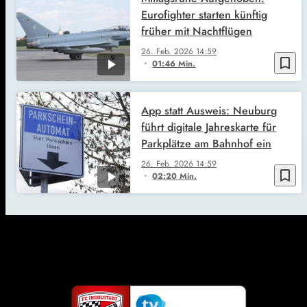
Eurofighter starten künftig
früher mit Nachtflügen
26. Feb. 2026
14:59
bookmark_border
01:46 Min.
App statt Ausweis: Neuburg
führt digitale Jahreskarte für
Parkplätze am Bahnhof ein
26. Feb. 2026
14:59
bookmark_border
02:20 Min.