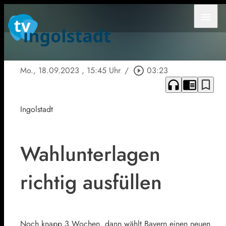
menu
Mo., 18.09.2023
, 15:45 Uhr
/
play_circle_outline
03:23
headphones
chrome_reader_mode
bookmark_border
Ingolstadt
Wahlunterlagen
richtig ausfüllen
Noch knapp 3 Wochen, dann wählt Bayern einen neuen