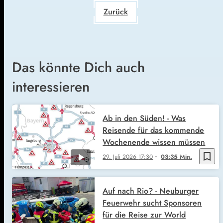
Zurück
Das könnte Dich auch
interessieren
Ab in den Süden! - Was
Reisende für das kommende
Wochenende wissen müssen
bookmark_border
29. Juli 2026
17:30
03:35 Min.
Auf nach Rio? - Neuburger
Feuerwehr sucht Sponsoren
für die Reise zur World