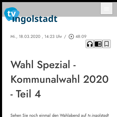
menu
Mi., 18.03.2020
, 14:23 Uhr
/
play_circle_outline
48:09
headphones
chrome_reader_mode
bookmark_border
Wahl Spezial -
Kommunalwahl 2020
- Teil 4
Sehen Sie noch einmal den Wahlabend auf
tv.ingolstadt