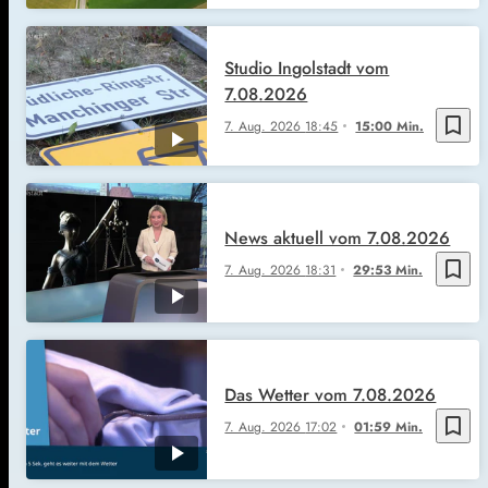
Studio Ingolstadt vom
7.08.2026
bookmark_border
7. Aug. 2026
18:45
15:00 Min.
News aktuell vom 7.08.2026
bookmark_border
7. Aug. 2026
18:31
29:53 Min.
Das Wetter vom 7.08.2026
bookmark_border
7. Aug. 2026
17:02
01:59 Min.