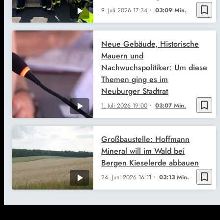
bookmark_border
9. Juli 2026
17:34
03:09 Min.
Neue Gebäude, Historische
Mauern und
Nachwuchspolitiker: Um diese
Themen ging es im
Neuburger Stadtrat
bookmark_border
1. Juli 2026
19:00
03:07 Min.
Großbaustelle: Hoffmann
Mineral will im Wald bei
Bergen Kieselerde abbauen
bookmark_border
24. Juni 2026
16:11
03:13 Min.