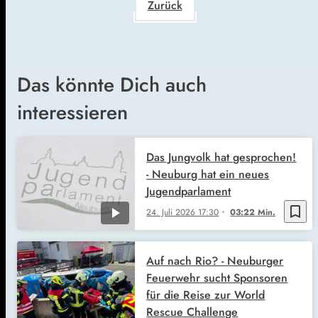
Zurück
Das könnte Dich auch
interessieren
Das Jungvolk hat gesprochen!
- Neuburg hat ein neues
Jugendparlament
bookmark_border
24. Juli 2026
17:30
03:22 Min.
Auf nach Rio? - Neuburger
Feuerwehr sucht Sponsoren
für die Reise zur World
Rescue Challenge