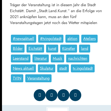
Träger der Veranstaltung ist in diesem Jahr die Stadt
Eichstätt. Damit „Stadt.Land.Kunst.“ an die Erfolge von
2021 anknüpfen kann, muss an den fünf
Veranstaltungstagen jetzt noch das Wetter mitspielen
#newsaktuell
#tvingolstadt
aktion
Ateliers
Bilder
Eichstätt
kunst
Künstler
land
Leerstand
literatur
Musik
nachrichten
News aktuell
Skulptur
stadt
tv.ingolstadt
TVIN
Veranstaltung