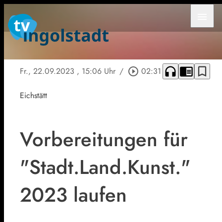
menu
headphones
chrome_reader_mode
bookmark_border
Fr., 22.09.2023
, 15:06 Uhr
/
play_circle_outline
02:31
Eichstätt
Vorbereitungen für
"Stadt.Land.Kunst."
2023 laufen