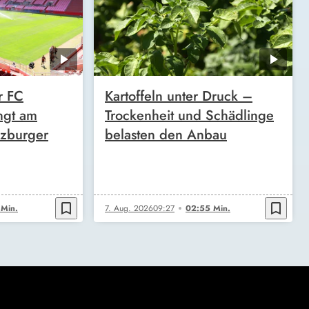
r FC
Kartoffeln unter Druck –
ngt am
Trockenheit und Schädlinge
zburger
belasten den Anbau
bookmark_border
bookmark_border
 Min.
7. Aug. 2026
09:27
02:55 Min.