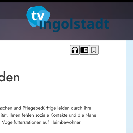
headphones
chrome_reader_mode
bookmark_border
nden
nschen und Pflegebedürftige leiden durch ihre
tät. Ihnen fehlen soziale Kontakte und die Nähe
h Vogelfütterstationen auf Heimbewohner