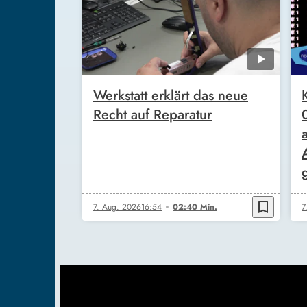
Werkstatt erklärt das neue
Recht auf Reparatur
bookmark_border
7. Aug. 2026
16:54
02:40 Min.
7