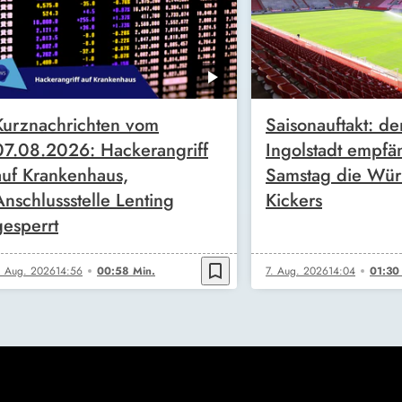
Kurznachrichten vom
Saisonauftakt: de
07.08.2026: Hackerangriff
Ingolstadt empfä
auf Krankenhaus,
Samstag die Wür
Anschlussstelle Lenting
Kickers
gesperrt
bookmark_border
. Aug. 2026
14:56
00:58 Min.
7. Aug. 2026
14:04
01:30