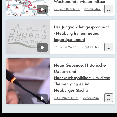
Wochenende wissen müssen
bookmark_border
29. Juli 2026
17:30
03:35 Min.
Das Jungvolk hat gesprochen!
- Neuburg hat ein neues
Jugendparlament
bookmark_border
24. Juli 2026
17:30
03:22 Min.
Neue Gebäude, Historische
Mauern und
Nachwuchspolitiker: Um diese
Themen ging es im
Neuburger Stadtrat
bookmark_border
1. Juli 2026
19:00
03:07 Min.