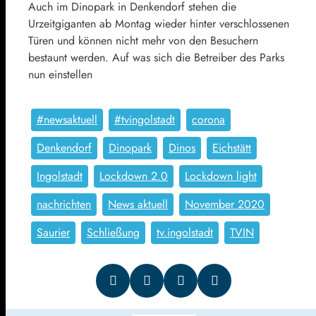
Auch im Dinopark in Denkendorf stehen die
Urzeitgiganten ab Montag wieder hinter verschlossenen
Türen und können nicht mehr von den Besuchern
bestaunt werden. Auf was sich die Betreiber des Parks
nun einstellen
#newsaktuell
#tvingolstadt
corona
Denkendorf
Dinopark
Dinos
Eichstätt
Ingolstadt
Lockdown 2.0
Lockdown light
nachrichten
News aktuell
November 2020
Saurier
Schließung
tv.ingolstadt
TVIN