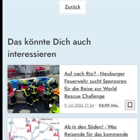
Zurück
Das könnte Dich auch
interessieren
Auf nach Rio? - Neuburger
Feuerwehr sucht Sponsoren
für die Reise zur World
Rescue Challenge
bookmark_border
9. Juli 2026
17:34
03:09 Min.
Ab in den Süden! - Was
Reisende für das kommende