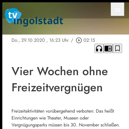
menu
Do., 29.10.2020
, 16:23 Uhr
/
play_circle_outline
02:15
headphones
chrome_reader_mode
bookmark_border
Vier Wochen ohne
Freizeitvergnügen
Freizeitaktivitäten vorübergehend verboten: Das heißt
Einrichtungen wie Theater, Museen oder
Vergnügungsparks müssen bis 30. November schließen.