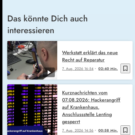
Das könnte Dich auch
interessieren
Werkstatt erklärt das neue
Recht auf Reparatur
bookmark_border
7. Aug. 2026
16:54
02:40 Min.
Kurznachrichten vom
07.08.2026: Hackerangriff
auf Krankenhaus,
Anschlussstelle Lenting
gesperrt
bookmark_border
7. Aug. 2026
14:56
00:58 Min.