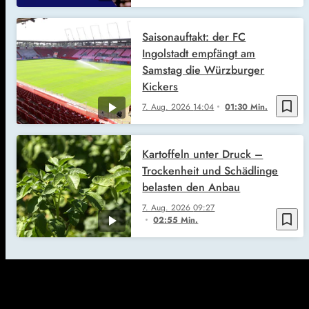
Saisonauftakt: der FC
Ingolstadt empfängt am
Samstag die Würzburger
Kickers
bookmark_border
7. Aug. 2026
14:04
01:30 Min.
Kartoffeln unter Druck –
Trockenheit und Schädlinge
belasten den Anbau
7. Aug. 2026
09:27
bookmark_border
02:55 Min.