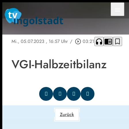
menu
headphones
chrome_reader_mode
bookmark_border
Mi., 05.07.2023
, 16:57 Uhr
/
play_circle_outline
03:21
VGI-Halbzeitbilanz
Zurück