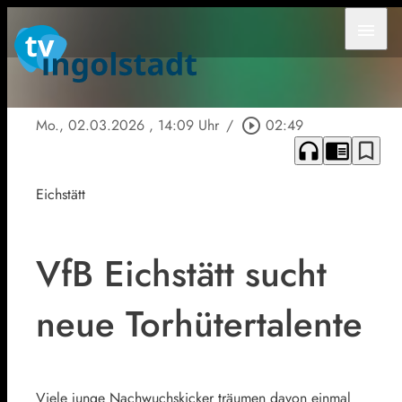
menu
Mo., 02.03.2026
, 14:09 Uhr
/
play_circle_outline
02:49
headphones
chrome_reader_mode
bookmark_border
Eichstätt
VfB Eichstätt sucht
neue Torhütertalente
Viele junge Nachwuchskicker träumen davon einmal