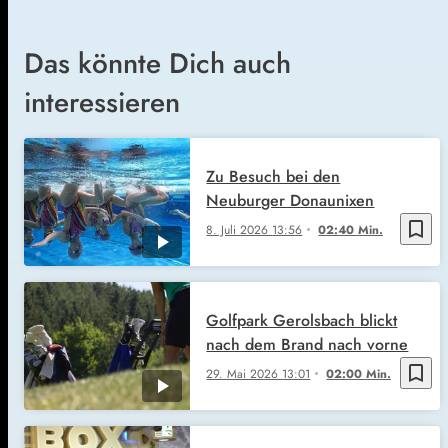
Das könnte Dich auch
interessieren
Zu Besuch bei den
Neuburger Donaunixen
bookmark_border
8. Juli 2026
13:56
02:40 Min.
Golfpark Gerolsbach blickt
nach dem Brand nach vorne
bookmark_border
29. Mai 2026
13:01
02:00 Min.