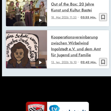
Out of the Box: 20 Jahre
Kunst und Kultur Bastei
bookmark_border
18. Mai 2026
11:33
03:55 Min.
Kooperationsvereinbarung
zwischen Wirbelwind
Ingolstadt e.V. und dem Amt
für Jugend und Familie
bookmark_border
13. Jan. 2026
16:10
02:42 Min.