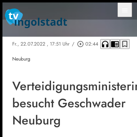
menu
headphones
chrome_reader_mode
bookmark_border
Fr., 22.07.2022
, 17:51 Uhr
/
play_circle_outline
02:44
Neuburg
Verteidigungsministeri
besucht Geschwader
Neuburg