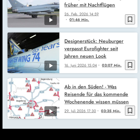
früher mit Nachtflügen
26. Feb. 2026
14:59
bookmark_border
01:46 Min.
Designerstück: Neuburger
verpasst Eurofighter seit
Jahren neuen Look
bookmark_border
16. Juni 2026
15:04
03:07 Min.
Ab in den Süden! - Was
Reisende für das kommende
Wochenende wissen müssen
bookmark_border
29. Juli 2026
17:30
03:35 Min.