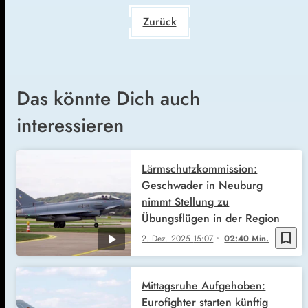
Zurück
Das könnte Dich auch
interessieren
Lärmschutzkommission:
Geschwader in Neuburg
nimmt Stellung zu
Übungsflügen in der Region
bookmark_border
2. Dez. 2025
15:07
02:40 Min.
Mittagsruhe Aufgehoben:
Eurofighter starten künftig