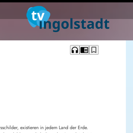
headphones
chrome_reader_mode
bookmark_border
sschilder, existieren in jedem Land der Erde.