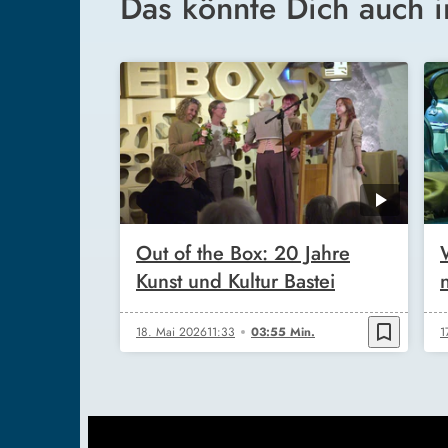
Das könnte Dich auch i
Out of the Box: 20 Jahre
Kunst und Kultur Bastei
bookmark_border
18. Mai 2026
11:33
03:55 Min.
1