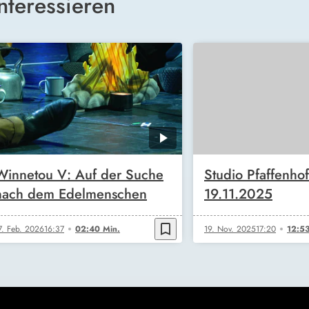
nteressieren
Winnetou V: Auf der Suche
Studio Pfaffenho
nach dem Edelmenschen
19.11.2025
bookmark_border
7. Feb. 2026
16:37
02:40 Min.
19. Nov. 2025
17:20
12:53