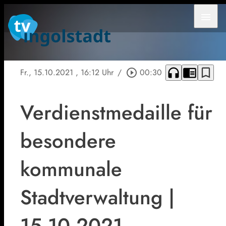
menu
headphones
chrome_reader_mode
bookmark_border
Fr., 15.10.2021
, 16:12 Uhr
/
play_circle_outline
00:30
Verdienstmedaille für
besondere
kommunale
Stadtverwaltung |
15.10.2021