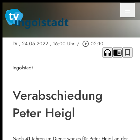
menu
Di., 24.05.2022
, 16:00 Uhr
/
play_circle_outline
02:10
headphones
chrome_reader_mode
bookmark_border
Ingolstadt
Verabschiedung
Peter Heigl
Nach 41 Jahren im Dienst war es für Peter Heigl an der