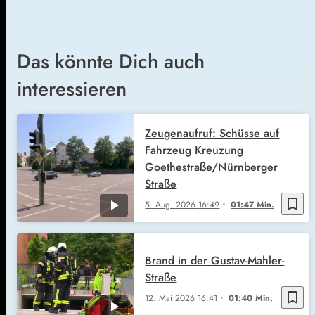
Das könnte Dich auch
interessieren
Zeugenaufruf: Schüsse auf
Fahrzeug Kreuzung
Goethestraße/Nürnberger
Straße
bookmark_border
5. Aug. 2026
16:49
01:47 Min.
Brand in der Gustav-Mahler-
Straße
bookmark_border
12. Mai 2026
16:41
01:40 Min.