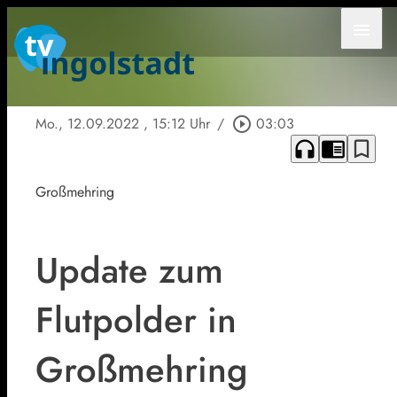
menu
Mo., 12.09.2022
, 15:12 Uhr
/
play_circle_outline
03:03
headphones
chrome_reader_mode
bookmark_border
Großmehring
Update zum
Flutpolder in
Großmehring