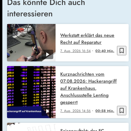
Das könnte Dich auch
interessieren
Werkstatt erklärt das neue
Recht auf Reparatur
bookmark_border
7. Aug. 2026
16:54
02:40 Min.
Kurznachrichten vom
07.08.2026: Hackerangriff
auf Krankenhaus,
Anschlussstelle Lenting
gesperrt
bookmark_border
7. Aug. 2026
14:56
00:58 Min.
Saisonauftakt: der FC