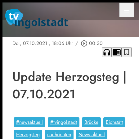
menu
Do., 07.10.2021
, 18:06 Uhr
/
play_circle_outline
00:30
headphones
chrome_reader_mode
bookmark_border
Update Herzogsteg |
07.10.2021
#newsaktuell
#tvingolstadt
Brücke
Eichstätt
Herzogsteg
nachrichten
News aktuell