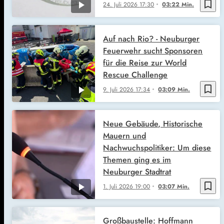
bookmark_border
24. Juli 2026
17:30
03:22 Min.
Auf nach Rio? - Neuburger
Feuerwehr sucht Sponsoren
für die Reise zur World
Rescue Challenge
bookmark_border
9. Juli 2026
17:34
03:09 Min.
Neue Gebäude, Historische
Mauern und
Nachwuchspolitiker: Um diese
Themen ging es im
Neuburger Stadtrat
bookmark_border
1. Juli 2026
19:00
03:07 Min.
Großbaustelle: Hoffmann