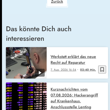
Zurück
Das könnte Dich auch
interessieren
Werkstatt erklärt das neue
Recht auf Reparatur
bookmark_border
7. Aug. 2026
16:54
02:40 Min.
Kurznachrichten vom
07.08.2026: Hackerangriff
auf Krankenhaus,
Anschlussstelle Lenting