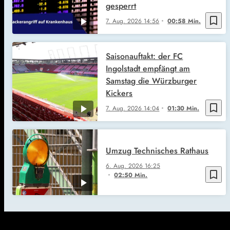
gesperrt
bookmark_border
7. Aug. 2026
14:56
00:58 Min.
Saisonauftakt: der FC
Ingolstadt empfängt am
Samstag die Würzburger
Kickers
bookmark_border
7. Aug. 2026
14:04
01:30 Min.
Umzug Technisches Rathaus
6. Aug. 2026
16:25
bookmark_border
02:50 Min.