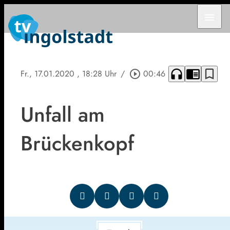
menu
headphones
chrome_reader_mode
bookmark_border
Fr., 17.01.2020
, 18:28 Uhr
/
play_circle_outline
00:46
Unfall am
Brückenkopf