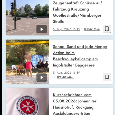
Zeugenaufruf: Schüsse auf
Fahrzeug Kreuzung
Goethestraße/Nürnberger
Straße
bookmark_border
5. Aug. 2026
16:49
01:47 Min.
Sonne, Sand und jede Menge
Action beim
Beachvolleyballcamp am
Ingolstädter Baggersee
5. Aug. 2026
16:39
bookmark_border
02:40 Min.
Kurznachrichten vom
05.08.2026: Johanniter
Hausnotruf, Rückgang
Ausbildungsverträge