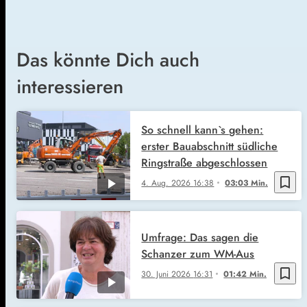
Das könnte Dich auch
interessieren
So schnell kann`s gehen:
erster Bauabschnitt südliche
Ringstraße abgeschlossen
bookmark_border
4. Aug. 2026
16:38
03:03 Min.
Umfrage: Das sagen die
Schanzer zum WM-Aus
bookmark_border
30. Juni 2026
16:31
01:42 Min.