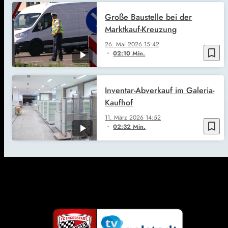
Große Baustelle bei der
Marktkauf-Kreuzung
26. Mai 2026
15:42
bookmark_border
02:10 Min.
Inventar-Abverkauf im Galeria-
Kaufhof
11. März 2026
14:52
bookmark_border
02:32 Min.