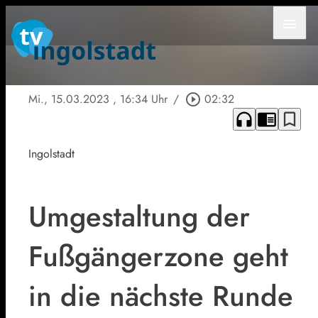
menu
Mi., 15.03.2023
, 16:34 Uhr
/
play_circle_outline
02:32
headphones
chrome_reader_mode
bookmark_border
Ingolstadt
Umgestaltung der
Fußgängerzone geht
in die nächste Runde