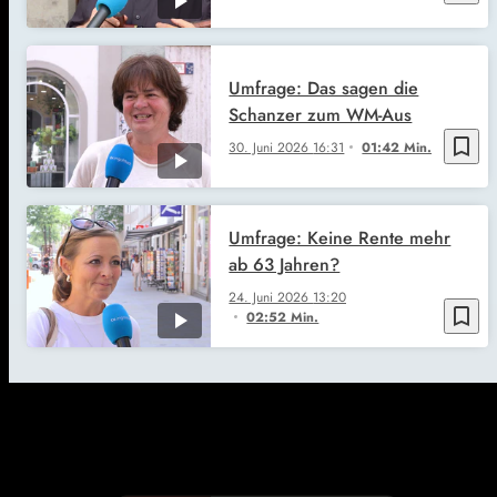
Umfrage: Das sagen die
Schanzer zum WM-Aus
bookmark_border
30. Juni 2026
16:31
01:42 Min.
Umfrage: Keine Rente mehr
ab 63 Jahren?
24. Juni 2026
13:20
bookmark_border
02:52 Min.