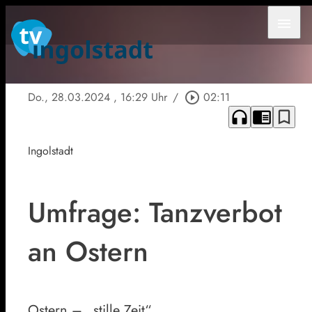
menu
Do., 28.03.2024
, 16:29 Uhr
/
play_circle_outline
02:11
headphones
chrome_reader_mode
bookmark_border
Ingolstadt
Umfrage: Tanzverbot
an Ostern
Ostern – „stille Zeit“