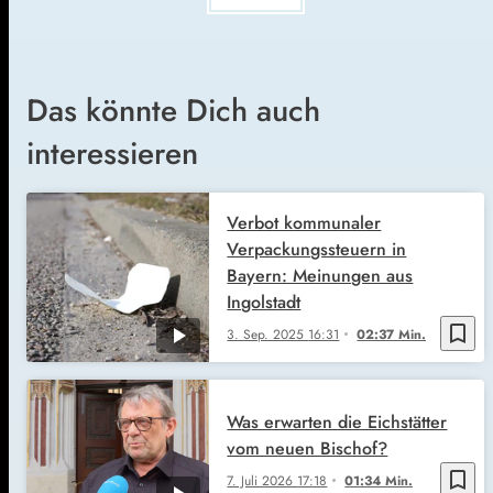
Das könnte Dich auch
interessieren
Verbot kommunaler
Verpackungssteuern in
Bayern: Meinungen aus
Ingolstadt
bookmark_border
3. Sep. 2025
16:31
02:37 Min.
Was erwarten die Eichstätter
vom neuen Bischof?
bookmark_border
7. Juli 2026
17:18
01:34 Min.