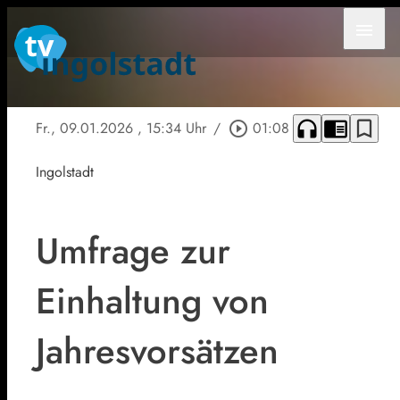
menu
headphones
chrome_reader_mode
bookmark_border
Fr., 09.01.2026
, 15:34 Uhr
/
play_circle_outline
01:08
Ingolstadt
Umfrage zur
Einhaltung von
Jahresvorsätzen