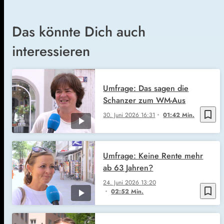
Das könnte Dich auch
interessieren
Umfrage: Das sagen die
Schanzer zum WM-Aus
bookmark_border
30. Juni 2026
16:31
01:42 Min.
Umfrage: Keine Rente mehr
ab 63 Jahren?
24. Juni 2026
13:20
bookmark_border
02:52 Min.