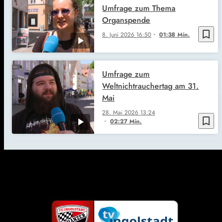
Umfrage zum Thema
Organspende
bookmark_border
8. Juni 2026
16:50
01:38 Min.
Umfrage zum
Weltnichtrauchertag am 31.
Mai
28. Mai 2026
13:24
bookmark_border
02:27 Min.