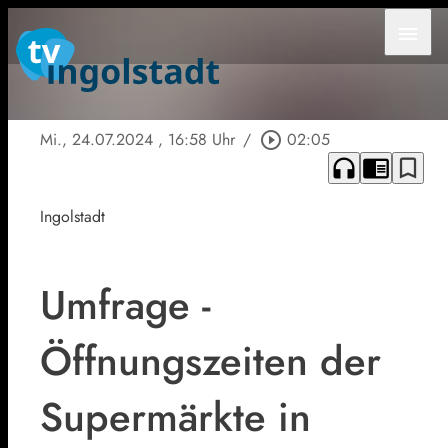
menu
Mi., 24.07.2024
, 16:58 Uhr
/
play_circle_outline
02:05
headphones
chrome_reader_mode
bookmark_border
Ingolstadt
Umfrage -
Öffnungszeiten der
Supermärkte in