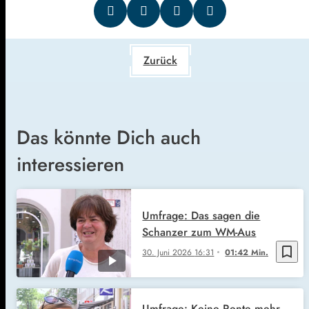
Zurück
Das könnte Dich auch
interessieren
Umfrage: Das sagen die
Schanzer zum WM-Aus
bookmark_border
30. Juni 2026
16:31
01:42 Min.
Umfrage: Keine Rente mehr