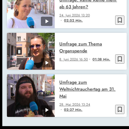
ab 63 Jahren?
24. Juni 2026
13:20
bookmark_border
02:52 Min.
Umfrage zum Thema
Organspende
bookmark_border
8. Juni 2026
16:50
01:38 Min.
Umfrage zum
Weltnichtrauchertag am 31.
Mai
28. Mai 2026
13:24
bookmark_border
02:27 Min.