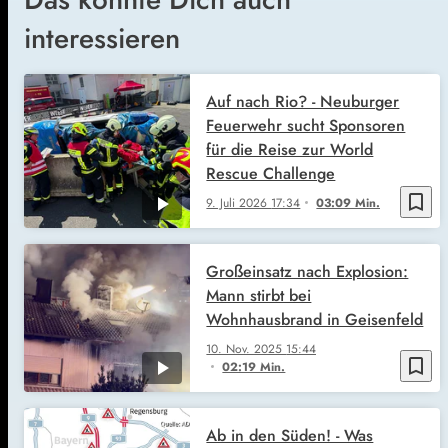
interessieren
Auf nach Rio? - Neuburger
Feuerwehr sucht Sponsoren
für die Reise zur World
Rescue Challenge
bookmark_border
9. Juli 2026
17:34
03:09 Min.
Großeinsatz nach Explosion:
Mann stirbt bei
Wohnhausbrand in Geisenfeld
10. Nov. 2025
15:44
bookmark_border
02:19 Min.
Ab in den Süden! - Was