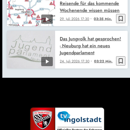
Reisende für das kommende
Wochenende wissen müssen
bookmark_border
29. Juli 2026
17:30
03:35 Min.
Das Jungvolk hat gesprochen!
- Neuburg hat ein neues
Jugendparlament
bookmark_border
24. Juli 2026
17:30
03:22 Min.