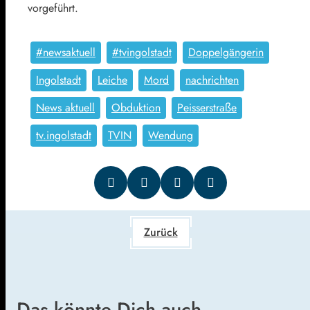
vorgeführt.
#newsaktuell
#tvingolstadt
Doppelgängerin
Ingolstadt
Leiche
Mord
nachrichten
News aktuell
Obduktion
Peisserstraße
tv.ingolstadt
TVIN
Wendung
Zurück
Das könnte Dich auch