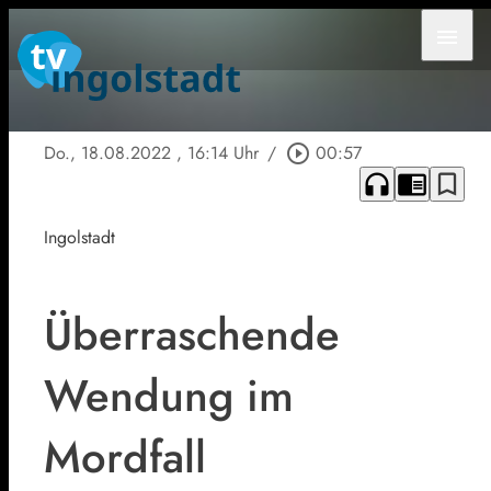
menu
Do., 18.08.2022
, 16:14 Uhr
/
play_circle_outline
00:57
headphones
chrome_reader_mode
bookmark_border
Ingolstadt
Überraschende
Wendung im
Mordfall