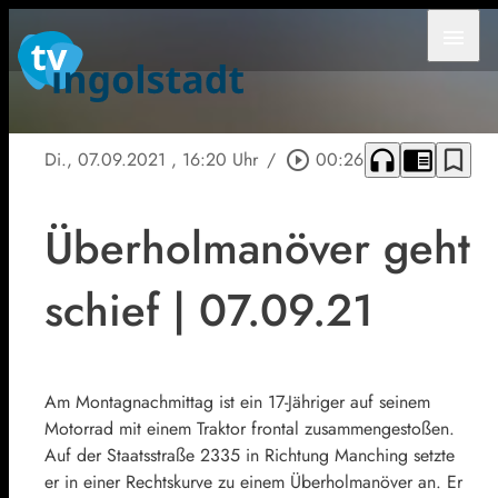
menu
headphones
chrome_reader_mode
bookmark_border
Di., 07.09.2021
, 16:20 Uhr
/
play_circle_outline
00:26
Überholmanöver geht
schief | 07.09.21
Am Montagnachmittag ist ein 17-Jähriger auf seinem
Motorrad mit einem Traktor frontal zusammengestoßen.
Auf der Staatsstraße 2335 in Richtung Manching setzte
er in einer Rechtskurve zu einem Überholmanöver an. Er