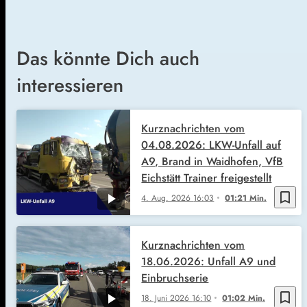
Das könnte Dich auch
interessieren
Kurznachrichten vom
04.08.2026: LKW-Unfall auf
A9, Brand in Waidhofen, VfB
Eichstätt Trainer freigestellt
bookmark_border
4. Aug. 2026
16:03
01:21 Min.
Kurznachrichten vom
18.06.2026: Unfall A9 und
Einbruchserie
bookmark_border
18. Juni 2026
16:10
01:02 Min.