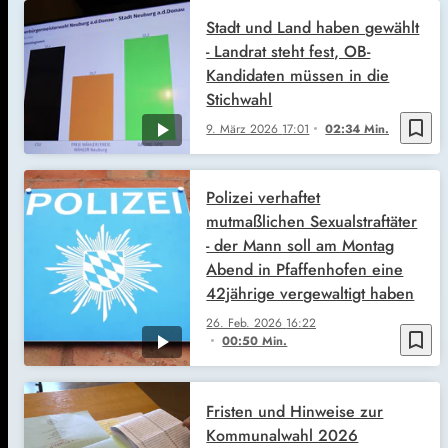
Stadt und Land haben gewählt
- Landrat steht fest, OB-
Kandidaten müssen in die
Stichwahl
bookmark_border
9. März 2026
17:01
02:34 Min.
Polizei verhaftet
mutmaßlichen Sexualstraftäter
- der Mann soll am Montag
Abend in Pfaffenhofen eine
42jährige vergewaltigt haben
26. Feb. 2026
16:22
bookmark_border
00:50 Min.
Fristen und Hinweise zur
Kommunalwahl 2026