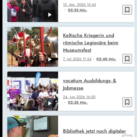
13. Apr. 2026
15:43
bookmark_border
02:33 Min.
Keltische Kriegerin und
römische Legionäre beim
Museumsfest
bookmark_border
7. Juli 2026
17:24
02:40 Min.
vocatium Ausbildungs- &
Jobmesse
24. Juni 2026
16:00
bookmark_border
02:35 Min.
Bibliothek jetzt noch digitaler