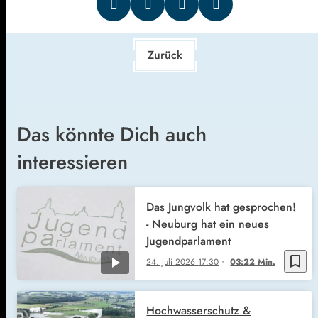
Zurück
Das könnte Dich auch
interessieren
Das Jungvolk hat gesprochen!
- Neuburg hat ein neues
Jugendparlament
bookmark_border
24. Juli 2026
17:30
03:22 Min.
Hochwasserschutz &