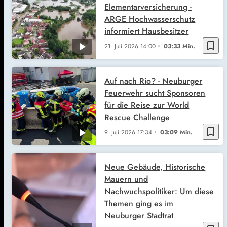
Elementarversicherung -
ARGE Hochwasserschutz
informiert Hausbesitzer
bookmark_border
21. Juli 2026
14:00
03:33 Min.
Auf nach Rio? - Neuburger
Feuerwehr sucht Sponsoren
für die Reise zur World
Rescue Challenge
bookmark_border
9. Juli 2026
17:34
03:09 Min.
Neue Gebäude, Historische
Mauern und
Nachwuchspolitiker: Um diese
Themen ging es im
Neuburger Stadtrat