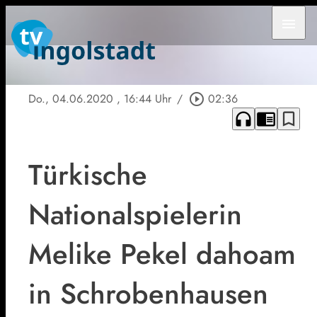
menu
Do., 04.06.2020
, 16:44 Uhr
/
play_circle_outline
02:36
headphones
chrome_reader_mode
bookmark_border
Türkische
Nationalspielerin
Melike Pekel dahoam
in Schrobenhausen