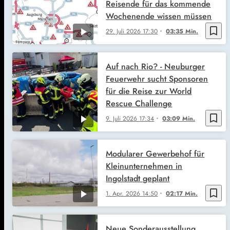
Reisende für das kommende
Wochenende wissen müssen
bookmark_border
29. Juli 2026
17:30
03:35 Min.
Auf nach Rio? - Neuburger
Feuerwehr sucht Sponsoren
für die Reise zur World
Rescue Challenge
bookmark_border
9. Juli 2026
17:34
03:09 Min.
Modularer Gewerbehof für
Kleinunternehmen in
Ingolstadt geplant
bookmark_border
1. Apr. 2026
14:50
02:17 Min.
Neue Sonderausstellung