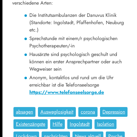
verschiedene Arten:
Die Institutsambulanzen der Danuvus Klinik
(Standorte: Ingolstadt, Pfaffenhofen, Neuburg
etc.)
Sprechstunde mit einem/r psychologischen
Psychotherapeuten/-in
Hausärzte sind psychologisch geschult und
können ein erster Ansprechpartner oder auch
Wegweiser sein
Anonym, kontaktlos und rund um die Uhr
erreichbar ist die Telefonseelsorge
https://www.telefonseelsorge.de
absagen
Ausweglosigkeit
corona
Depression
Existenzängste
Hilfe
Ingolstadt
Isolation
Lockdown
nachrichten
News aktuell
Psyche