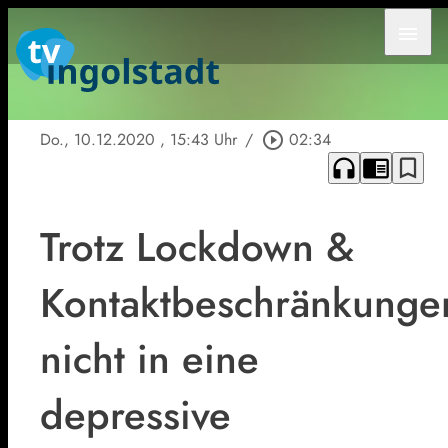
menu
Do., 10.12.2020
, 15:43 Uhr
/
play_circle_outline
02:34
headphones
chrome_reader_mode
bookmark_border
Trotz Lockdown &
Kontaktbeschränkunge
nicht in eine
depressive