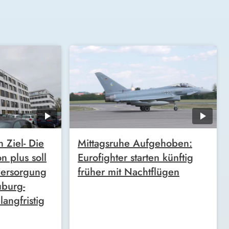
n Ziel- Die
Mittagsruhe Aufgehoben:
n plus soll
Eurofighter starten künftig
versorgung
früher mit Nachtflügen
uburg-
angfristig