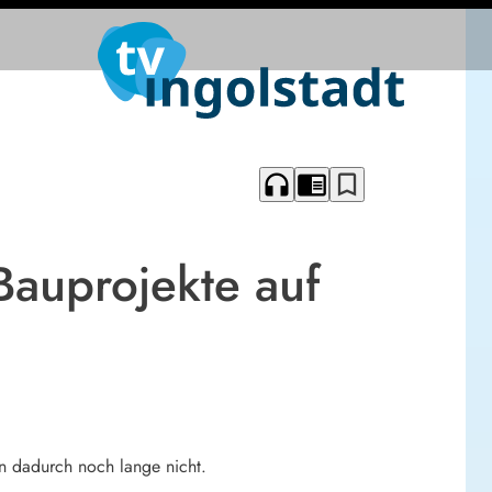
headphones
chrome_reader_mode
bookmark_border
Bauprojekte auf
 dadurch noch lange nicht.