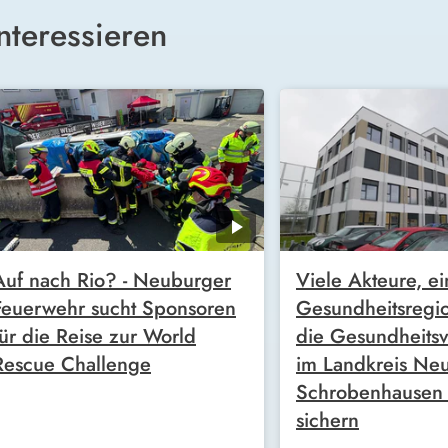
nteressieren
Auf nach Rio? - Neuburger
Viele Akteure, ei
Feuerwehr sucht Sponsoren
Gesundheitsregio
für die Reise zur World
die Gesundheits
Rescue Challenge
im Landkreis Ne
Schrobenhausen l
sichern