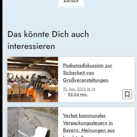
Das könnte Dich auch
interessieren
Podiumsdiskussion zur
Sicherheit von
Großveranstaltungen
19. Sep. 2025
16:14
bookmark_border
02:54 Min.
Verbot kommunaler
Verpackungssteuern in
Bayern: Meinungen aus