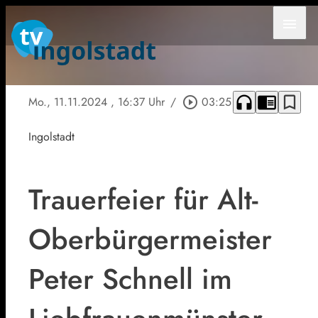
menu
headphones
chrome_reader_mode
bookmark_border
Mo., 11.11.2024
, 16:37 Uhr
/
play_circle_outline
03:25
Ingolstadt
Trauerfeier für Alt-
Oberbürgermeister
Peter Schnell im