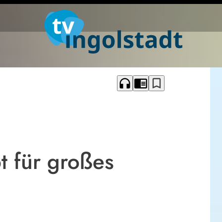
headphones
chrome_reader_mode
bookmark_border
t für großes