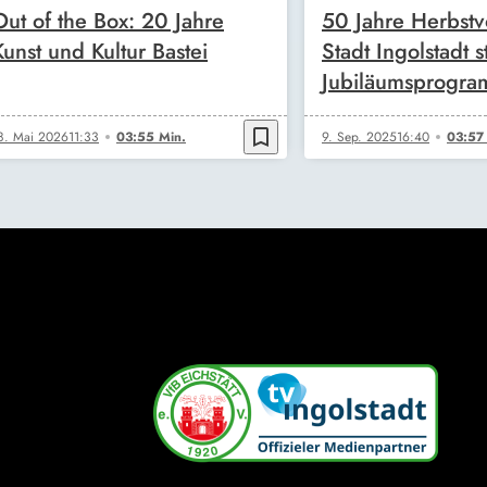
Out of the Box: 20 Jahre
50 Jahre Herbstvo
Kunst und Kultur Bastei
Stadt Ingolstadt st
Jubiläumsprogra
bookmark_border
8. Mai 2026
11:33
03:55 Min.
9. Sep. 2025
16:40
03:57