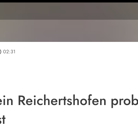
tline
02:31
ein Reichertshofen prob
t