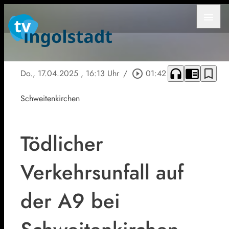
menu
headphones
chrome_reader_mode
bookmark_border
Do., 17.04.2025
, 16:13 Uhr
/
play_circle_outline
01:42
Schweitenkirchen
Tödlicher
Verkehrsunfall auf
der A9 bei