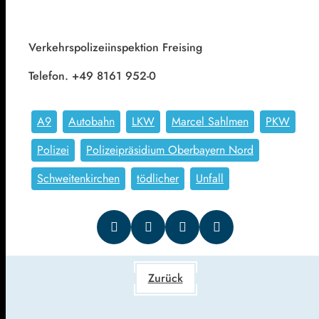
Verkehrspolizeiinspektion Freising
Telefon. +49 8161 952-0
A9
Autobahn
LKW
Marcel Sahlmen
PKW
Polizei
Polizeipräsidium Oberbayern Nord
Schweitenkirchen
tödlicher
Unfall
Zurück