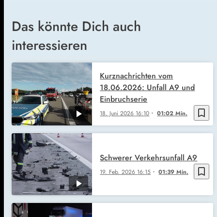
Das könnte Dich auch
interessieren
Kurznachrichten vom
18.06.2026: Unfall A9 und
Einbruchserie
bookmark_border
18. Juni 2026
16:10
01:02 Min.
Schwerer Verkehrsunfall A9
bookmark_border
19. Feb. 2026
16:15
01:39 Min.